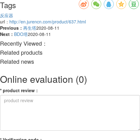
Tags
反应器
url：
http://en.jurencn.com/product/637.html
Previous：
再生塔
2020-08-11
Next：
BDO塔
2020-08-11
Recently Viewed：
Related products
Related news
Online evaluation
(0)
*
product review
：
*
Verification code
：