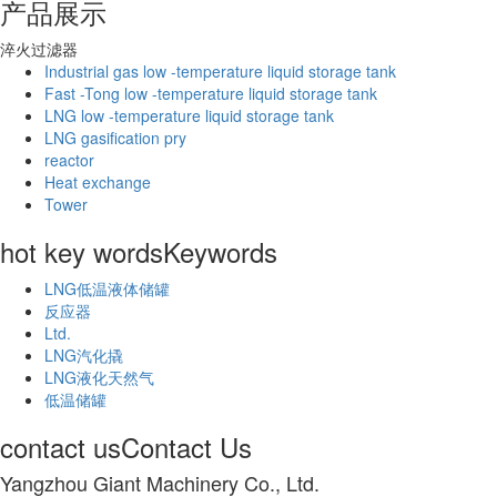
产品展示
淬火过滤器
Industrial gas low -temperature liquid storage tank
Fast -Tong low -temperature liquid storage tank
LNG low -temperature liquid storage tank
LNG gasification pry
reactor
Heat exchange
Tower
hot key words
Keywords
LNG低温液体储罐
反应器
Ltd.
LNG汽化撬
LNG液化天然气
低温储罐
contact us
Contact Us
Yangzhou Giant Machinery Co., Ltd.