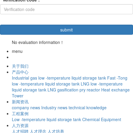
No evaluation information！
menu
关于我们
产品中心
Industrial gas low -temperature liquid storage tank
Fast -Tong
low -temperature liquid storage tank
LNG low -temperature
liquid storage tank
LNG gasification pry
reactor
Heat exchange
Tower
新闻资讯
company news
Industry news
technical knowledge
工程案例
Low -temperature liquid storage tank
Chemical Equipment
人力资源
人才招聘
人才理念
人才培养