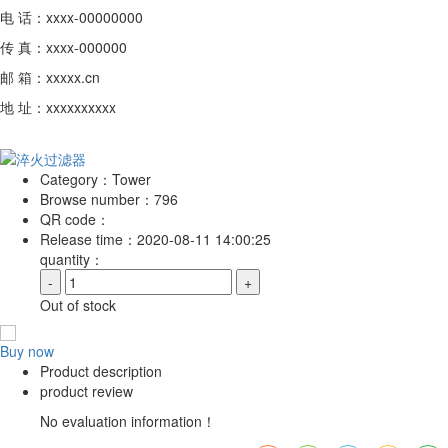
电 话：xxxx-00000000
传 真：xxxx-000000
邮 箱：xxxxx.cn
地 址：xxxxxxxxxx
Category：
Tower
Browse number：
796
QR code：
Release time：
2020-08-11 14:00:25
quantity：
-
+
Out of stock
Buy now
Product description
product review
No evaluation information！